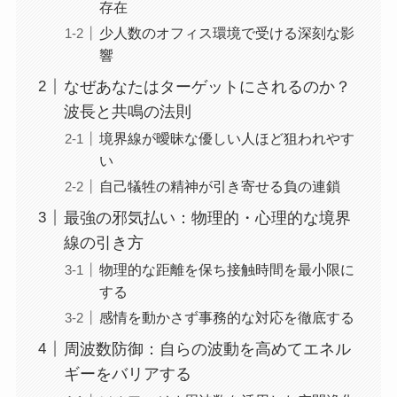
存在
少人数のオフィス環境で受ける深刻な影
響
なぜあなたはターゲットにされるのか？
波長と共鳴の法則
境界線が曖昧な優しい人ほど狙われやす
い
自己犠牲の精神が引き寄せる負の連鎖
最強の邪気払い：物理的・心理的な境界
線の引き方
物理的な距離を保ち接触時間を最小限に
する
感情を動かさず事務的な対応を徹底する
周波数防御：自らの波動を高めてエネル
ギーをバリアする