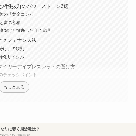
と相性抜群のパワーストーン3選
最強の「黄金コンビ」
盛と富の蓄積
：魔除けと徹底した自己管理
とメンテナンス法
分け」の鉄則
浄化サイクル
タイガーアイブレスレットの選び方
のチェックポイント
もっと見る
あなたに響く周波数は？
7つの質問で30秒診断