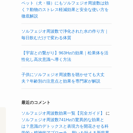
ペット（犬・猫）にもソルフェジオ周波数は効
く？動物のストレス軽減効果と安全な使い方を
徹底解説
ソルフェジオ周波数で浄化された水の作り方｜
毎日飲むだけで変わる体質
【宇宙との繋がり】963Hzの効果｜松果体を活
性化し高次意識へ導く方法
子供にソルフェジオ周波数を聴かせても大丈
夫？年齢別の注意点と効果を専門家が解説
最近のコメント
ソルフェジオ周波数効果一覧【完全ガイド】
に
ソルフェジオ周波数741Hzの驚異的な効果と
は？意識のデトックスと表現力を開花させる科
学的・精神的アプローチ – 願いを叶える新世界