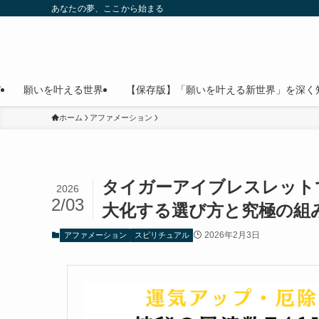
あなたの夢、ここから始まる
バ
願いを叶える世界
【保存版】「願いを叶える新世界」を深く
ホーム
アファメーション
タイガーアイブレスレット
2026
2/03
大化する選び方と究極の組
2026年2月3日
アファメーション
スピリチュアル